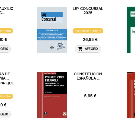
AUXILIO
LEY CONCURSAL
...
2025
al editor
Disponible al editor
00 €
26,95 €
GEIX
AFEGEIX
AS DE
CONSTITUCION
IA ...
ESPAÑOLA ...
 ENRIQUE
5,95 €
al editor
00 €
GEIX