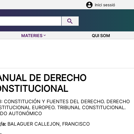
Inici sessió
MATERIES
QUI SOM
keyboard_arrow_down
NUAL DE DERECHO
NSTITUCIONAL
 I: CONSTITUCIÓN Y FUENTES DEL DERECHO. DERECHO
TITUCIONAL EUROPEO. TRIBUNAL CONSTITUCIONAL.
ADO AUTONÓMICO
r/a:
BALAGUER CALLEJON, FRANCISCO