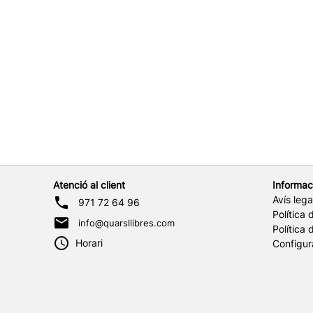
Atenció al client
Informac
Avís lega
971 72 64 96
Política 
info@quarsllibres.com
Política 
Horari
Configur