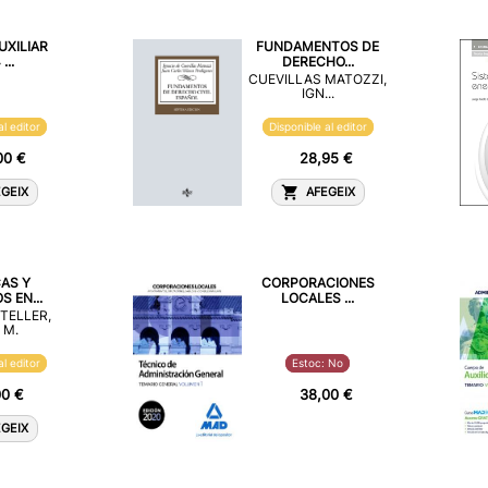
UXILIAR
FUNDAMENTOS DE
...
DERECHO...
CUEVILLAS MATOZZI,
IGN...
al editor
Disponible al editor
00 €
28,95 €
GEIX
AFEGEIX
AS Y
CORPORACIONES
 EN...
LOCALES ...
TELLER,
 M.
al editor
Estoc: No
00 €
38,00 €
GEIX