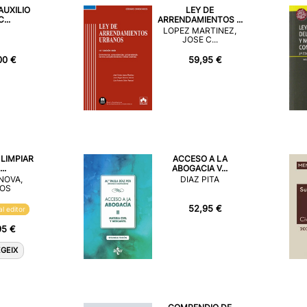
AUXILIO
LEY DE
...
ARRENDAMIENTOS ...
LOPEZ MARTINEZ,
JOSE C...
00 €
59,95 €
 LIMPIAR
ACCESO A LA
..
ABOGACIA V...
NOVA,
DIAZ PITA
OS
52,95 €
al editor
95 €
GEIX