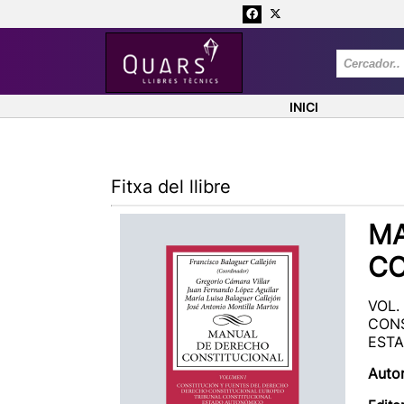
INICI
Fitxa del llibre
MA
CO
VOL.
CONS
EST
Auto