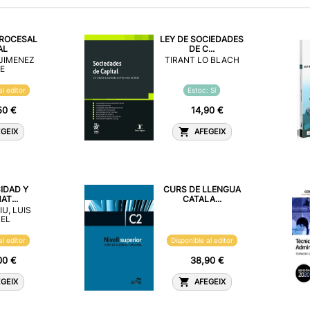
ROCESAL
LEY DE SOCIEDADES
AL
DE C...
JIMENEZ
TIRANT LO BLACH
E
al editor
Estoc: Sí
50 €
14,90 €
GEIX
AFEGEIX
IDAD Y
CURS DE LLENGUA
T...
CATALA...
IU, LUIS
EL
al editor
Disponible al editor
00 €
38,90 €
GEIX
AFEGEIX