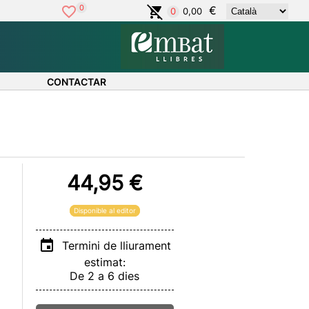
0
€
0,00
0
CONTACTAR
44,95 €
Disponible al editor
Termini de lliurament
estimat:
De 2 a 6 dies