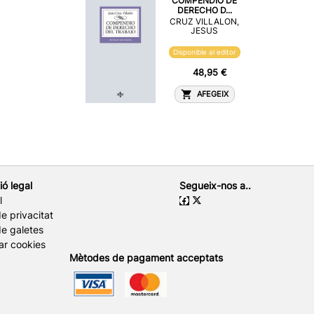
COMPENDIO DE
DERECHO D...
CRUZ VILLALON,
JESUS
Disponible al editor
48,95 €
AFEGEIX
ió legal
Segueix-nos a..
l
de privacitat
de galetes
ar cookies
Mètodes de pagament acceptats