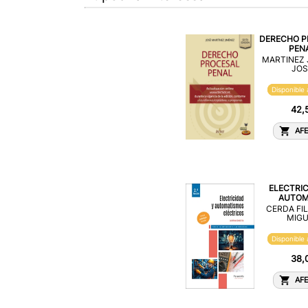
DERECHO P
PEN
MARTINEZ 
JOS
Disponible 
42,
AFE
ELECTRIC
AUTOMA
CERDA FIL
MIGU
Disponible 
38,
AFE