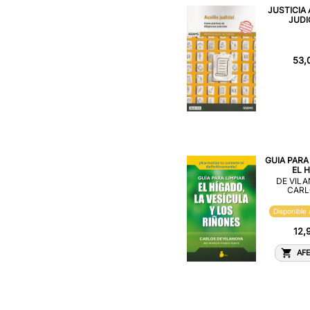
JUSTICIA 
JUDIC
53,
GUIA PARA
EL H.
DE VILA
CARL
Disponible 
12,
AFE