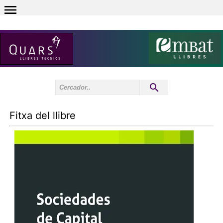
0
Inici sessió
0
Fitxa del llibre