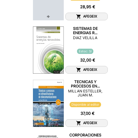
28,95 €
AFEGEIX
SISTEMAS DE
ENERGIAS R...
DIAZ VELILLA
Estoc: Sí
32,00 €
AFEGEIX
TECNICAS Y
PROCESOS EN...
MILLAN ESTELLER,
JUAN M.
Disponible al editor
37,00 €
AFEGEIX
CORPORACIONES