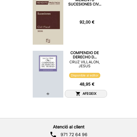
SUCESIONES CIV...
92,00 €
COMPENDIO DE
DERECHO D...
CRUZ VILLALON,
JESUS
Disponible al editor
48,95 €
AFEGEIX
Atenció al client
971 72 64 96