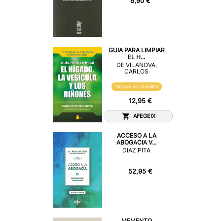
6,90 €
GUIA PARA LIMPIAR
EL H...
DE VILANOVA,
CARLOS
Disponible al editor
12,95 €
AFEGEIX
ACCESO A LA
ABOGACIA V...
DIAZ PITA
52,95 €
MEMENTO