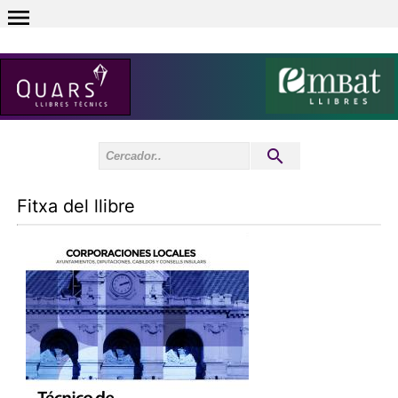
0
Inici sessió
0
Fitxa del llibre