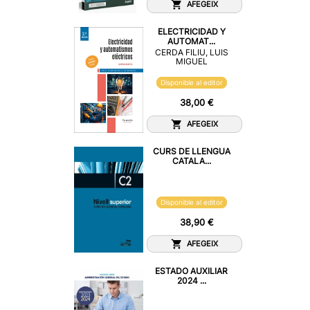
AFEGEIX
ELECTRICIDAD Y
AUTOMAT...
CERDA FILIU, LUIS
MIGUEL
Disponible al editor
38,00 €
AFEGEIX
CURS DE LLENGUA
CATALA...
Disponible al editor
38,90 €
AFEGEIX
ESTADO AUXILIAR
2024 ...