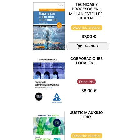
TECNICAS Y
PROCESOS EN...
MILLAN ESTELLER,
JUAN M.
Disponible al editor
37,00 €
AFEGEIX
CORPORACIONES
LOCALES ...
Estoc: No
38,00 €
JUSTICIA AUXILIO
JUDIC...
Disponible al editor