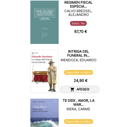
REGIMEN FISCAL
ESPECIA...
CALVO BRESSEL,
ALEJANDRO
Estoc: No
67,70 €
INTRIGA DEL
FUNERAL IN...
MENDOZA, EDUARDO
Disponible al editor
24,90 €
AFEGEIX
TE DEIX , AMOR, LA
MAR...
RIERA, CARME
Disponible al editor