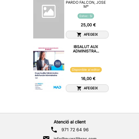
PARDO FALCON, JOSE
Mº
Estoc: Sí
25,00 €
AFEGEIX
IBSALUT AUX
ADMINISTRA...
Disponible al editor
16,00 €
AFEGEIX
Atenció al client
971 72 64 96
info@quarsllibres.com