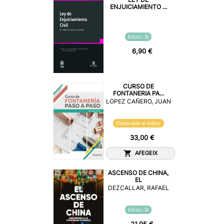
ENJUICIAMIENTO ...
Estoc: Sí
6,90 €
CURSO DE
FONTANERIA PA...
LOPEZ CAÑERO, JUAN
Disponible al editor
33,00 €
AFEGEIX
ASCENSO DE CHINA,
EL
DEZCALLAR, RAFAEL
Estoc: Sí