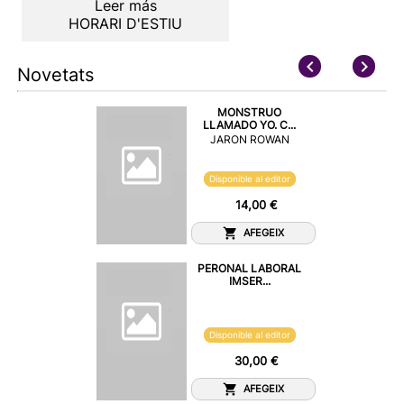
Leer más
HORARI D'ESTIU
Novetats
MONSTRUO
LLAMADO YO. C...
JARON ROWAN
Disponible al editor
14,00 €
AFEGEIX
PERONAL LABORAL
IMSER...
Disponible al editor
30,00 €
AFEGEIX