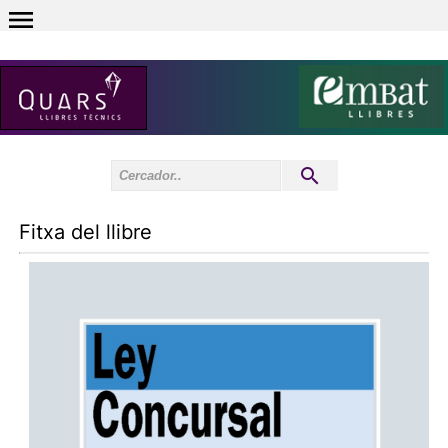
0
Inici sessió
0
Fitxa del llibre