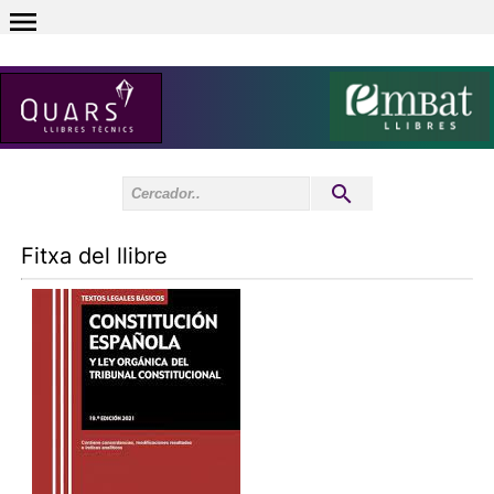
0
Inici sessió
0
Fitxa del llibre