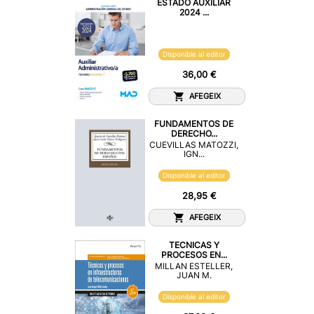
ESTADO AUXILIAR
2024 ...
Disponible al editor
36,00 €
AFEGEIX
FUNDAMENTOS DE
DERECHO...
CUEVILLAS MATOZZI,
IGN...
Disponible al editor
28,95 €
AFEGEIX
TECNICAS Y
PROCESOS EN...
MILLAN ESTELLER,
JUAN M.
Disponible al editor