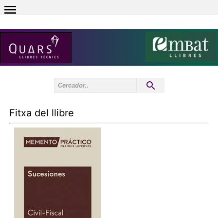
0
Inici sessió
0
Fitxa del llibre