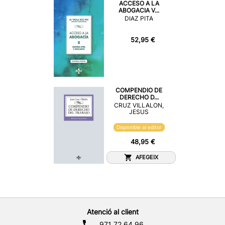
ACCESO A LA
ABOGACIA V...
DIAZ PITA
52,95 €
COMPENDIO DE
DERECHO D...
CRUZ VILLALON,
JESUS
Disponible al editor
48,95 €
AFEGEIX
Atenció al client
971 72 64 96