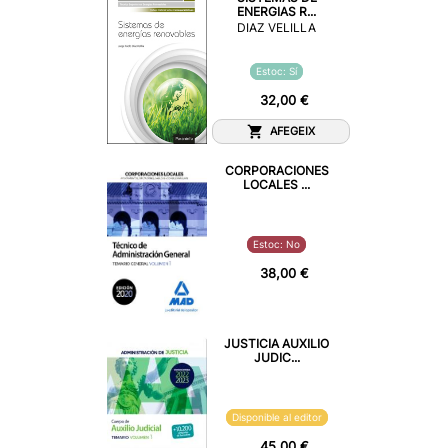
ENERGIAS R...
DIAZ VELILLA
Estoc: Sí
32,00 €
AFEGEIX
CORPORACIONES
LOCALES ...
Estoc: No
38,00 €
JUSTICIA AUXILIO
JUDIC...
Disponible al editor
45,00 €