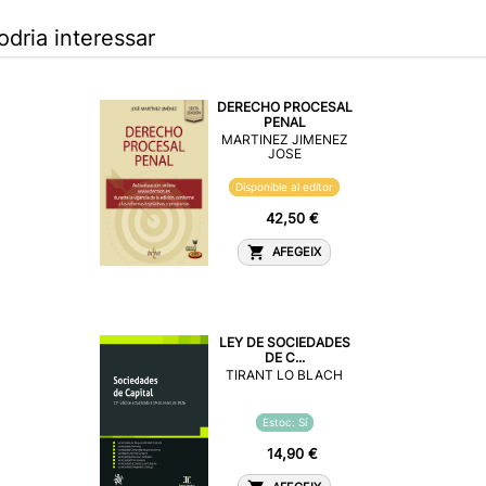
odria interessar
DERECHO PROCESAL
PENAL
MARTINEZ JIMENEZ
JOSE
Disponible al editor
42,50 €
AFEGEIX
LEY DE SOCIEDADES
DE C...
TIRANT LO BLACH
Estoc: Sí
14,90 €