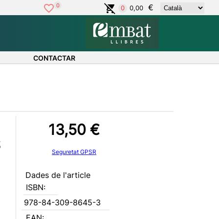
0
€
0,00
0
CONTACTAR
13,50 €
S
Seguretat GPSR
Dades de l'article
ISBN:
978-84-309-8645-3
EAN: