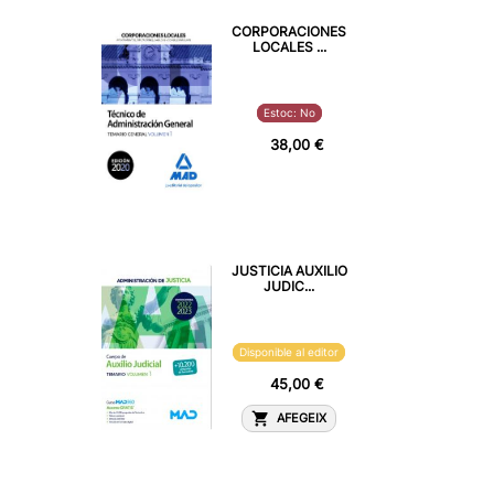
CORPORACIONES
LOCALES ...
Estoc: No
38,00 €
JUSTICIA AUXILIO
JUDIC...
Disponible al editor
45,00 €
AFEGEIX