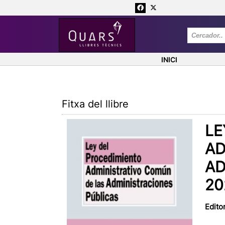
INICI
Fitxa del llibre
LE
AD
AD
20
Editor