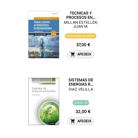
TECNICAS Y
PROCESOS EN...
MILLAN ESTELLER,
JUAN M.
Disponible al editor
37,00 €
AFEGEIX
SISTEMAS DE
ENERGIAS R...
DIAZ VELILLA
Estoc: Sí
32,00 €
AFEGEIX