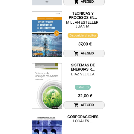
AFEGEIX
TECNICAS Y
PROCESOS EN...
MILLAN ESTELLER,
JUAN M.
Disponible al editor
37,00 €
AFEGEIX
SISTEMAS DE
ENERGIAS R...
DIAZ VELILLA
Estoc: Sí
32,00 €
AFEGEIX
CORPORACIONES
LOCALES ...