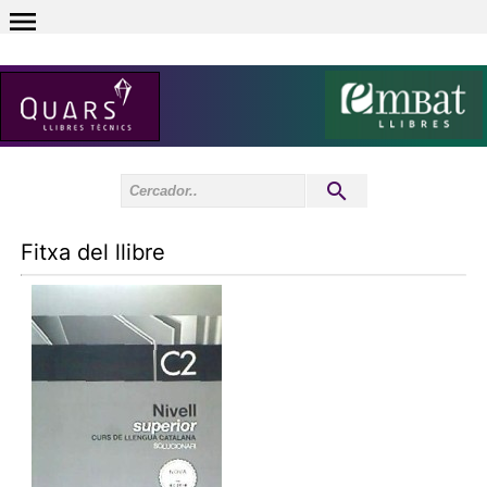
0
Inici sessió
0
Fitxa del llibre