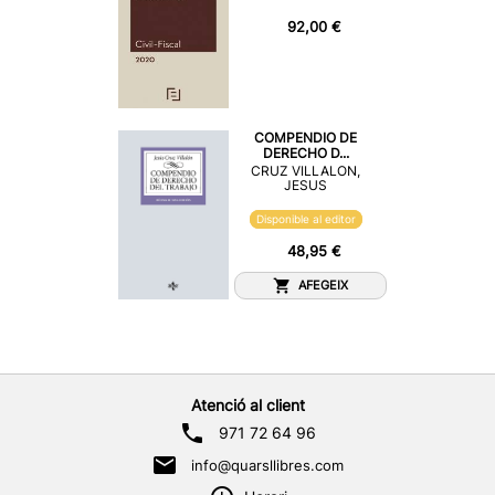
92,00 €
COMPENDIO DE
DERECHO D...
CRUZ VILLALON,
JESUS
Disponible al editor
48,95 €
AFEGEIX
Atenció al client
971 72 64 96
info@quarsllibres.com