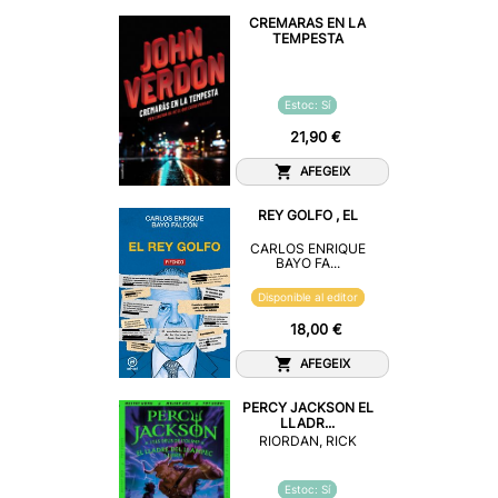
CREMARAS EN LA
TEMPESTA
Estoc: Sí
21,90 €
AFEGEIX
REY GOLFO , EL
CARLOS ENRIQUE
BAYO FA...
Disponible al editor
18,00 €
AFEGEIX
PERCY JACKSON EL
LLADR...
RIORDAN, RICK
Estoc: Sí