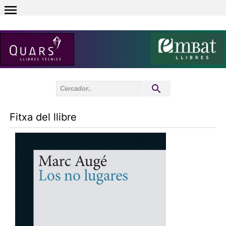
0
Inici sessió
0
Fitxa del llibre