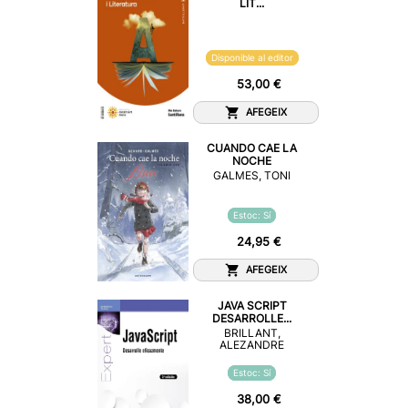
LIT...
Disponible al editor
53,00 €
AFEGEIX
CUANDO CAE LA
NOCHE
GALMES, TONI
Estoc: Sí
24,95 €
AFEGEIX
JAVA SCRIPT
DESARROLLE...
BRILLANT,
ALEZANDRE
Estoc: Sí
38,00 €