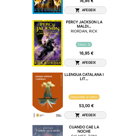
16,95 €
AFEGEIX
PERCY JACKSON LA
MALDI...
RIORDAN, RICK
Estoc: Sí
16,95 €
AFEGEIX
LLENGUA CATALANA I
LIT...
Disponible al editor
53,00 €
AFEGEIX
CUANDO CAE LA
NOCHE