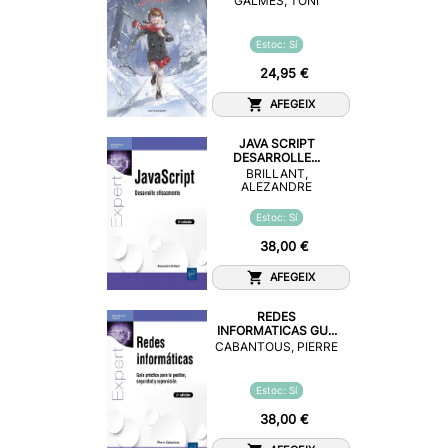
GALMES, TONI
Estoc: Sí
24,95 €
AFEGEIX
JAVA SCRIPT
DESARROLLE...
BRILLANT,
ALEZANDRE
Estoc: Sí
38,00 €
AFEGEIX
REDES
INFORMATICAS GU...
CABANTOUS, PIERRE
Estoc: Sí
38,00 €