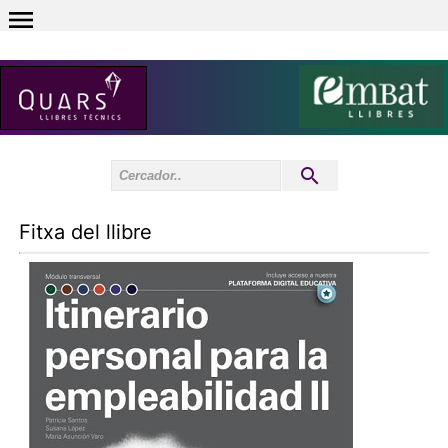
0
Inici sessió
0
Fitxa del llibre