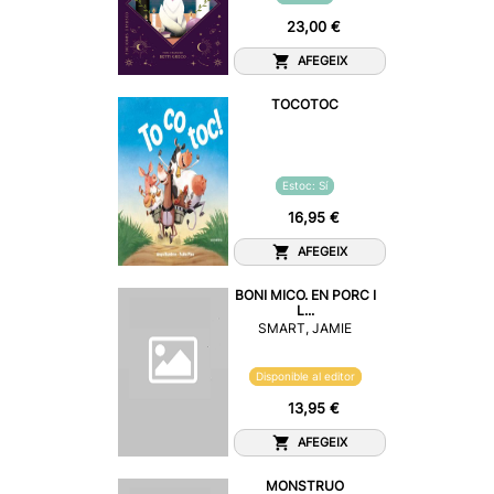
23,00 €
AFEGEIX
TOCOTOC
Estoc: Sí
16,95 €
AFEGEIX
BONI MICO. EN PORC I
L...
SMART, JAMIE
Disponible al editor
13,95 €
AFEGEIX
MONSTRUO