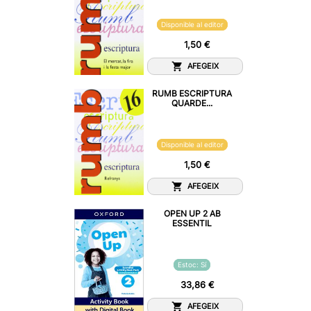
Disponible al editor
1,50 €
AFEGEIX
RUMB ESCRIPTURA
QUARDE...
Disponible al editor
1,50 €
AFEGEIX
OPEN UP 2 AB
ESSENTIL
Estoc: Sí
33,86 €
AFEGEIX