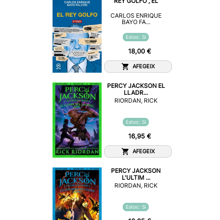
REY GOLFO , EL
CARLOS ENRIQUE
BAYO FA...
Estoc: Sí
18,00 €
AFEGEIX
PERCY JACKSON EL
LLADR...
RIORDAN, RICK
Estoc: Sí
16,95 €
AFEGEIX
PERCY JACKSON
L'ULTIM ...
RIORDAN, RICK
Estoc: Sí