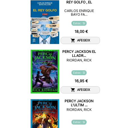
REY GOLFO , EL
CARLOS ENRIQUE
BAYO FA...
Estoc: Sí
18,00 €
AFEGEIX
PERCY JACKSON EL
LLADR...
RIORDAN, RICK
Estoc: Sí
16,95 €
AFEGEIX
PERCY JACKSON
L'ULTIM ...
RIORDAN, RICK
Estoc: Sí