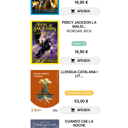
16,95 €
AFEGEIX
PERCY JACKSON LA
MALDI...
RIORDAN, RICK
Estoc: Sí
16,95 €
AFEGEIX
LLENGUA CATALANA I
LIT...
Disponible al editor
53,00 €
AFEGEIX
CUANDO CAE LA
NOCHE