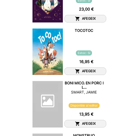
Estoc: Sí
23,00 €
AFEGEIX
TOCOTOC
Estoc: Sí
16,95 €
AFEGEIX
BONI MICO. EN PORC I
L...
SMART, JAMIE
Disponible al editor
13,95 €
AFEGEIX
MONSTRUO