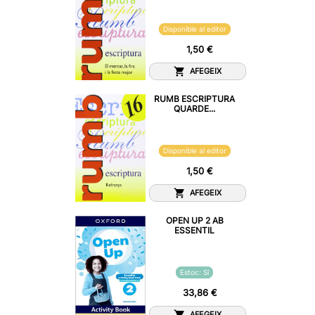
Disponible al editor
1,50 €
AFEGEIX
RUMB ESCRIPTURA
QUARDE...
Disponible al editor
1,50 €
AFEGEIX
OPEN UP 2 AB
ESSENTIL
Estoc: Sí
33,86 €
AFEGEIX