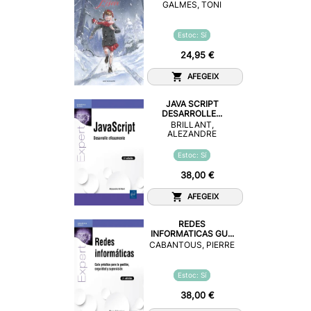
GALMES, TONI
Estoc: Sí
24,95 €
AFEGEIX
JAVA SCRIPT
DESARROLLE...
BRILLANT,
ALEZANDRE
Estoc: Sí
38,00 €
AFEGEIX
REDES
INFORMATICAS GU...
CABANTOUS, PIERRE
Estoc: Sí
38,00 €