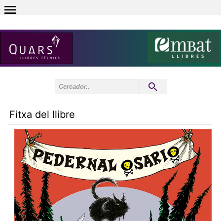
0
Inici sessió
0
Fitxa del llibre