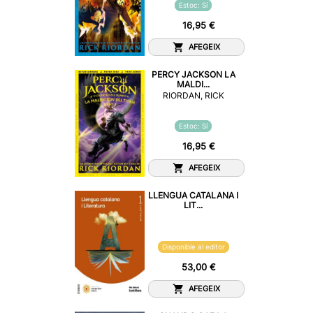
Estoc: Sí
16,95 €
AFEGEIX
PERCY JACKSON LA
MALDI...
RIORDAN, RICK
Estoc: Sí
16,95 €
AFEGEIX
LLENGUA CATALANA I
LIT...
Disponible al editor
53,00 €
AFEGEIX