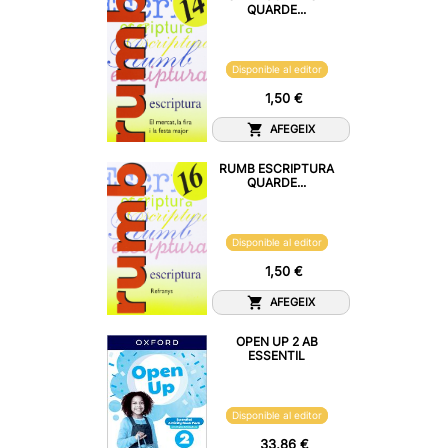
QUARDE...
Disponible al editor
1,50 €
AFEGEIX
RUMB ESCRIPTURA
QUARDE...
Disponible al editor
1,50 €
AFEGEIX
OPEN UP 2 AB
ESSENTIL
Disponible al editor
33,86 €