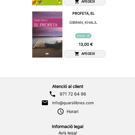
AFEGEIX
PROFETA, EL
GIBRAN, KHALIL
Estoc: Sí
13,00 €
AFEGEIX
Atenció al client
971 72 64 96
info@quarsllibres.com
Horari
Informació legal
Avís legal