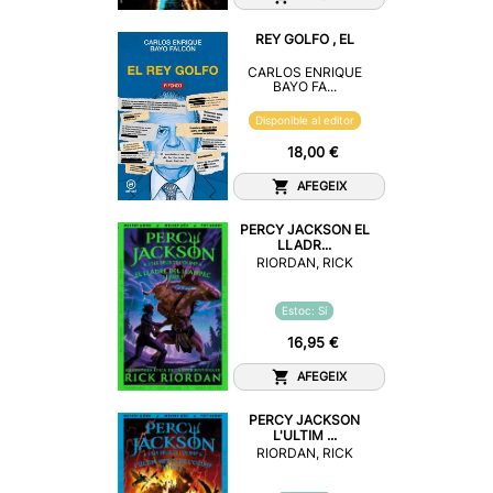
REY GOLFO , EL
CARLOS ENRIQUE
BAYO FA...
Disponible al editor
18,00 €
AFEGEIX
PERCY JACKSON EL
LLADR...
RIORDAN, RICK
Estoc: Sí
16,95 €
AFEGEIX
PERCY JACKSON
L'ULTIM ...
RIORDAN, RICK