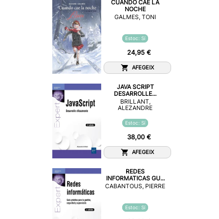
CUANDO CAE LA
NOCHE
GALMES, TONI
Estoc: Sí
24,95 €
AFEGEIX
JAVA SCRIPT
DESARROLLE...
BRILLANT,
ALEZANDRE
Estoc: Sí
38,00 €
AFEGEIX
REDES
INFORMATICAS GU...
CABANTOUS, PIERRE
Estoc: Sí