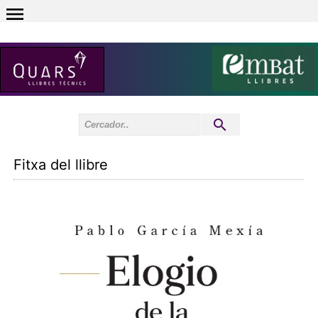
0
Inici sessió
0
Fitxa del llibre