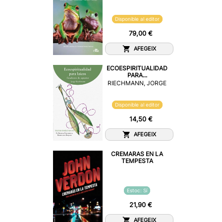
Disponible al editor
79,00 €
AFEGEIX
ECOESPIRITUALIDAD
PARA...
RIECHMANN, JORGE
Disponible al editor
14,50 €
AFEGEIX
CREMARAS EN LA
TEMPESTA
Estoc: Sí
21,90 €
AFEGEIX