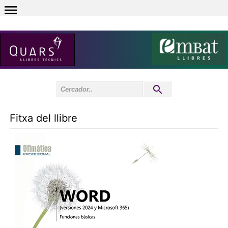
0
Inici sessió
0
Fitxa del llibre