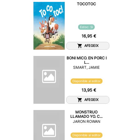
TOCOTOC
Estoc: Sí
16,95 €
AFEGEIX
BONI MICO. EN PORC I
L...
SMART, JAMIE
Disponible al editor
13,95 €
AFEGEIX
MONSTRUO
LLAMADO YO. C...
JARON ROWAN
Disponible al editor