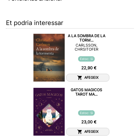
Et podria interessar
A LA SOMBRA DE LA
TORM...
CARLSSON,
CHRSITOFER
Estoc: Sí
22,90 €
AFEGEIX
GATOS MAGICOS
TAROT MA...
Estoc: Sí
23,00 €
AFEGEIX