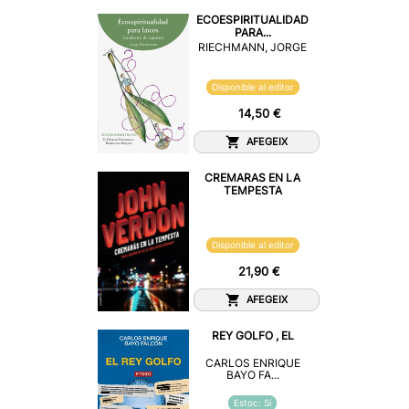
ECOESPIRITUALIDAD
PARA...
RIECHMANN, JORGE
Disponible al editor
14,50 €
AFEGEIX
CREMARAS EN LA
TEMPESTA
Disponible al editor
21,90 €
AFEGEIX
REY GOLFO , EL
CARLOS ENRIQUE
BAYO FA...
Estoc: Sí