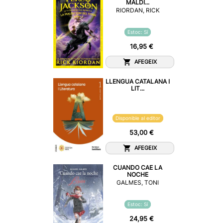
MALDI...
RIORDAN, RICK
Estoc: Sí
16,95 €
AFEGEIX
LLENGUA CATALANA I
LIT...
Disponible al editor
53,00 €
AFEGEIX
CUANDO CAE LA
NOCHE
GALMES, TONI
Estoc: Sí
24,95 €