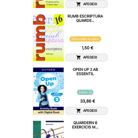
AFEGEIX
RUMB ESCRIPTURA
QUARDE...
Disponible al editor
1,50 €
AFEGEIX
OPEN UP 2 AB
ESSENTIL
Estoc: Sí
33,86 €
AFEGEIX
QUARDERN 6
EXERCICIS M...