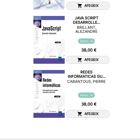
AFEGEIX
JAVA SCRIPT
DESARROLLE...
BRILLANT,
ALEZANDRE
Estoc: Sí
38,00 €
AFEGEIX
REDES
INFORMATICAS GU...
CABANTOUS, PIERRE
Estoc: Sí
38,00 €
AFEGEIX