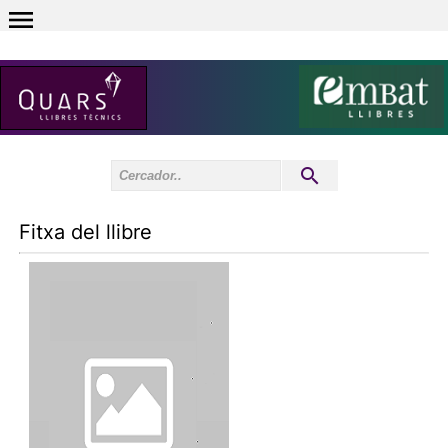
0
Inici sessió
0
Fitxa del llibre