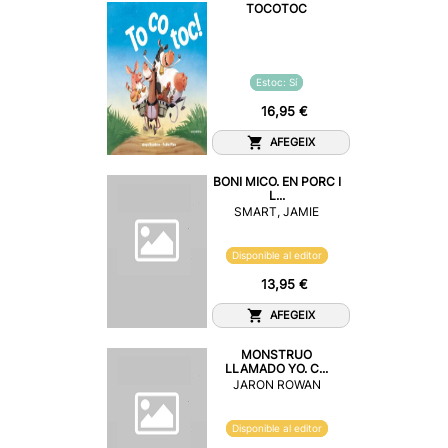
TOCOTOC
Estoc: Sí
16,95 €
AFEGEIX
BONI MICO. EN PORC I
L...
SMART, JAMIE
Disponible al editor
13,95 €
AFEGEIX
MONSTRUO
LLAMADO YO. C...
JARON ROWAN
Disponible al editor