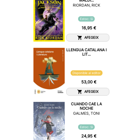
MALDI...
RIORDAN, RICK
Estoc: Sí
16,95 €
AFEGEIX
LLENGUA CATALANA I
LIT...
Disponible al editor
53,00 €
AFEGEIX
CUANDO CAE LA
NOCHE
GALMES, TONI
Estoc: Sí
24,95 €