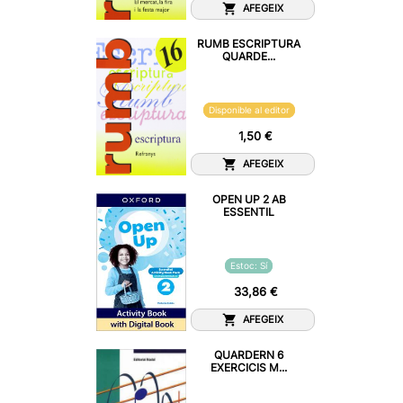
AFEGEIX
RUMB ESCRIPTURA
QUARDE...
Disponible al editor
1,50 €
AFEGEIX
OPEN UP 2 AB
ESSENTIL
Estoc: Sí
33,86 €
AFEGEIX
QUARDERN 6
EXERCICIS M...