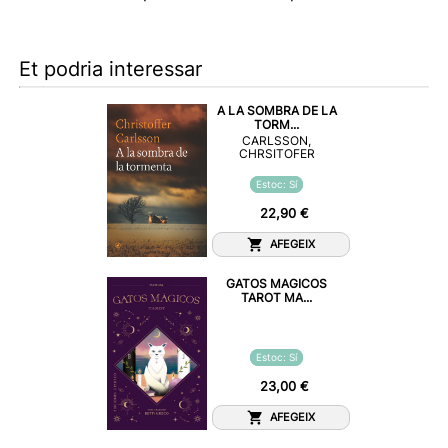
Et podria interessar
A LA SOMBRA DE LA
TORM...
CARLSSON,
CHRSITOFER
Estoc: Sí
22,90 €
AFEGEIX
GATOS MAGICOS
TAROT MA...
Estoc: Sí
23,00 €
AFEGEIX