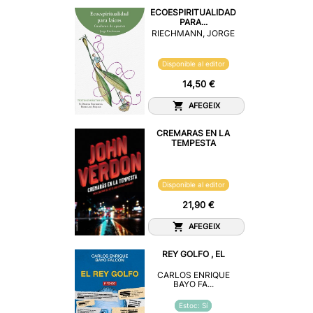
ECOESPIRITUALIDAD
PARA...
RIECHMANN, JORGE
Disponible al editor
14,50 €
AFEGEIX
CREMARAS EN LA
TEMPESTA
Disponible al editor
21,90 €
AFEGEIX
REY GOLFO , EL
CARLOS ENRIQUE
BAYO FA...
Estoc: Sí