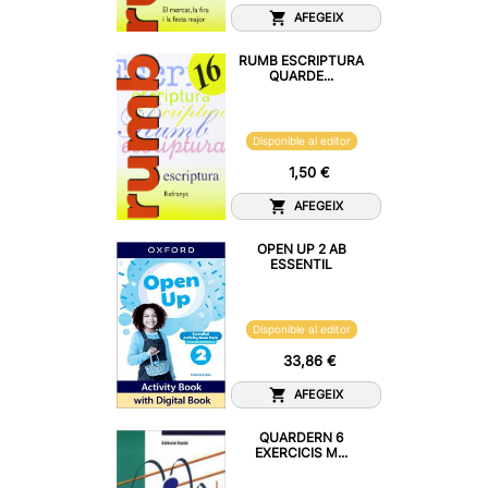
AFEGEIX
RUMB ESCRIPTURA
QUARDE...
Disponible al editor
1,50 €
AFEGEIX
OPEN UP 2 AB
ESSENTIL
Disponible al editor
33,86 €
AFEGEIX
QUARDERN 6
EXERCICIS M...