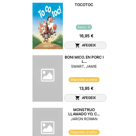
TOCOTOC
Estoc: Sí
16,95 €
AFEGEIX
BONI MICO. EN PORC I
L...
SMART, JAMIE
Disponible al editor
13,95 €
AFEGEIX
MONSTRUO
LLAMADO YO. C...
JARON ROWAN
Disponible al editor