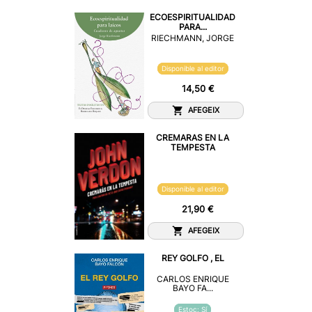
ECOESPIRITUALIDAD
PARA...
RIECHMANN, JORGE
Disponible al editor
14,50 €
AFEGEIX
CREMARAS EN LA
TEMPESTA
Disponible al editor
21,90 €
AFEGEIX
REY GOLFO , EL
CARLOS ENRIQUE
BAYO FA...
Estoc: Sí