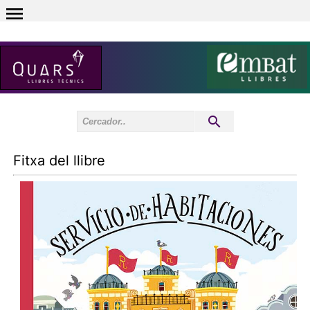
0
Inici sessió
0
Fitxa del llibre