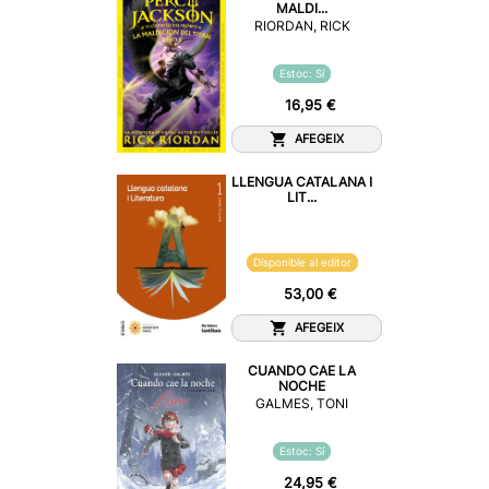
MALDI...
RIORDAN, RICK
Estoc: Sí
16,95 €
AFEGEIX
LLENGUA CATALANA I
LIT...
Disponible al editor
53,00 €
AFEGEIX
CUANDO CAE LA
NOCHE
GALMES, TONI
Estoc: Sí
24,95 €