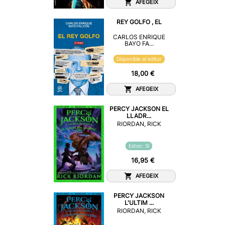
AFEGEIX
REY GOLFO , EL
CARLOS ENRIQUE
BAYO FA...
Disponible al editor
18,00 €
AFEGEIX
PERCY JACKSON EL
LLADR...
RIORDAN, RICK
Estoc: Sí
16,95 €
AFEGEIX
PERCY JACKSON
L'ULTIM ...
RIORDAN, RICK