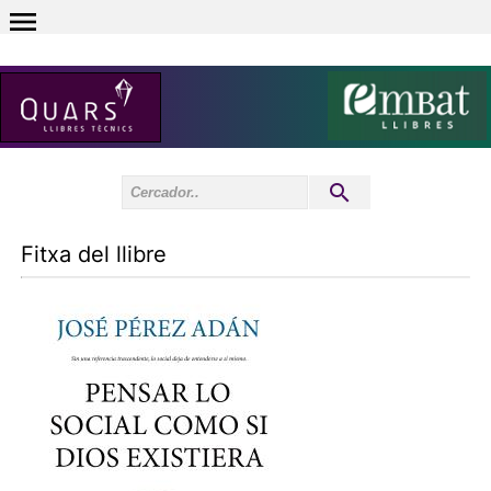
0
Inici sessió
0
Fitxa del llibre