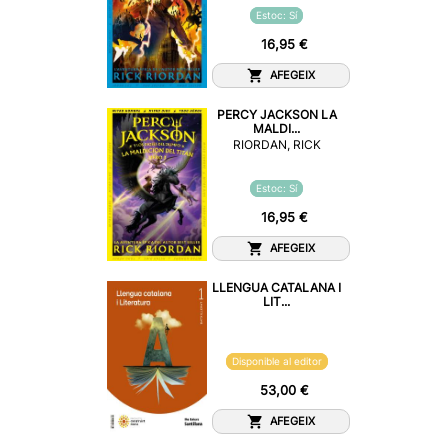
Estoc: Sí
16,95 €
AFEGEIX
PERCY JACKSON LA
MALDI...
RIORDAN, RICK
Estoc: Sí
16,95 €
AFEGEIX
LLENGUA CATALANA I
LIT...
Disponible al editor
53,00 €
AFEGEIX