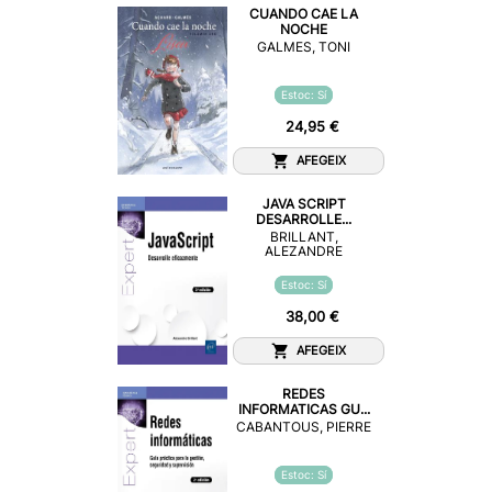
CUANDO CAE LA
NOCHE
GALMES, TONI
Estoc: Sí
24,95 €
AFEGEIX
JAVA SCRIPT
DESARROLLE...
BRILLANT,
ALEZANDRE
Estoc: Sí
38,00 €
AFEGEIX
REDES
INFORMATICAS GU...
CABANTOUS, PIERRE
Estoc: Sí