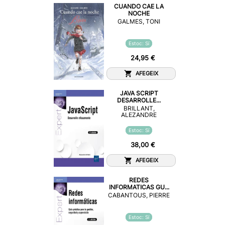
CUANDO CAE LA
NOCHE
GALMES, TONI
Estoc: Sí
24,95 €
AFEGEIX
JAVA SCRIPT
DESARROLLE...
BRILLANT,
ALEZANDRE
Estoc: Sí
38,00 €
AFEGEIX
REDES
INFORMATICAS GU...
CABANTOUS, PIERRE
Estoc: Sí