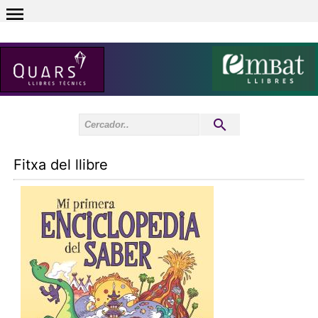
0
Inici sessió
0
Fitxa del llibre