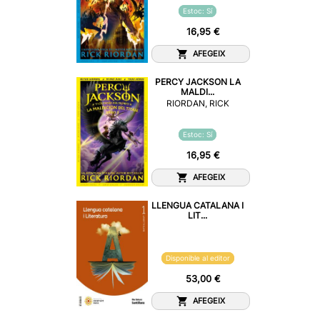
Estoc: Sí
16,95 €
AFEGEIX
PERCY JACKSON LA
MALDI...
RIORDAN, RICK
Estoc: Sí
16,95 €
AFEGEIX
LLENGUA CATALANA I
LIT...
Disponible al editor
53,00 €
AFEGEIX