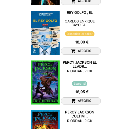
AFEGEIX
REY GOLFO , EL
CARLOS ENRIQUE
BAYO FA...
Disponible al editor
18,00 €
AFEGEIX
PERCY JACKSON EL
LLADR...
RIORDAN, RICK
Estoc: Sí
16,95 €
AFEGEIX
PERCY JACKSON
L'ULTIM ...
RIORDAN, RICK