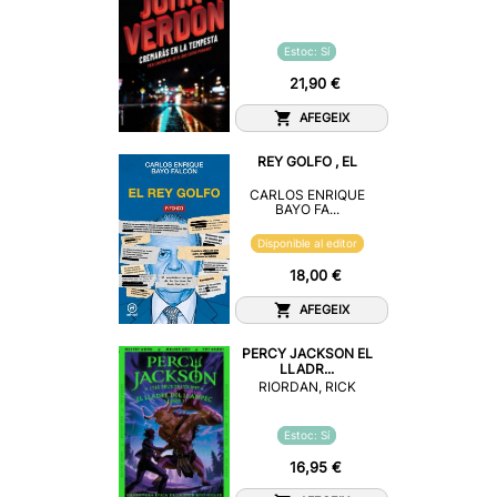
Estoc: Sí
21,90 €
AFEGEIX
REY GOLFO , EL
CARLOS ENRIQUE
BAYO FA...
Disponible al editor
18,00 €
AFEGEIX
PERCY JACKSON EL
LLADR...
RIORDAN, RICK
Estoc: Sí
16,95 €