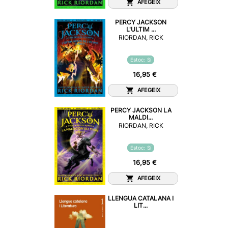
AFEGEIX
PERCY JACKSON
L'ULTIM ...
RIORDAN, RICK
Estoc: Sí
16,95 €
AFEGEIX
PERCY JACKSON LA
MALDI...
RIORDAN, RICK
Estoc: Sí
16,95 €
AFEGEIX
LLENGUA CATALANA I
LIT...