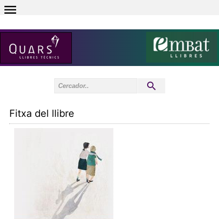
0
Inici sessió
0
Fitxa del llibre