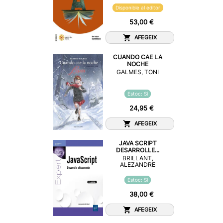
Disponible al editor
53,00 €
AFEGEIX
CUANDO CAE LA
NOCHE
GALMES, TONI
Estoc: Sí
24,95 €
AFEGEIX
JAVA SCRIPT
DESARROLLE...
BRILLANT,
ALEZANDRE
Estoc: Sí
38,00 €
AFEGEIX