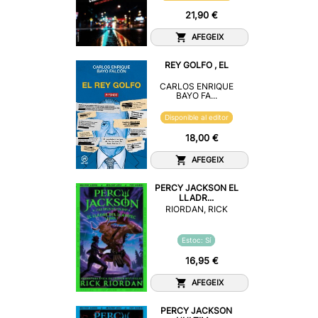
21,90 €
AFEGEIX
REY GOLFO , EL
CARLOS ENRIQUE
BAYO FA...
Disponible al editor
18,00 €
AFEGEIX
PERCY JACKSON EL
LLADR...
RIORDAN, RICK
Estoc: Sí
16,95 €
AFEGEIX
PERCY JACKSON