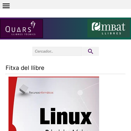
0
Inici sessió
0
Fitxa del llibre