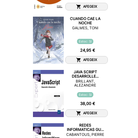
AFEGEIX
CUANDO CAE LA
NOCHE
GALMES, TONI
Estoc: Sí
24,95 €
AFEGEIX
JAVA SCRIPT
DESARROLLE...
BRILLANT,
ALEZANDRE
Estoc: Sí
38,00 €
AFEGEIX
REDES
INFORMATICAS GU...
CABANTOUS, PIERRE