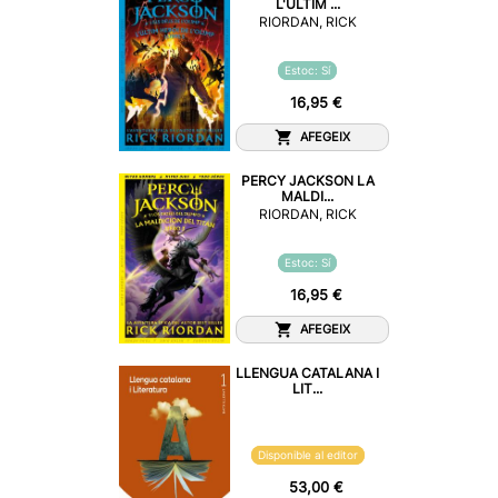
L'ULTIM ...
RIORDAN, RICK
Estoc: Sí
16,95 €
AFEGEIX
PERCY JACKSON LA
MALDI...
RIORDAN, RICK
Estoc: Sí
16,95 €
AFEGEIX
LLENGUA CATALANA I
LIT...
Disponible al editor
53,00 €