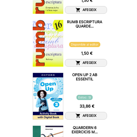
1,50 €
AFEGEIX
RUMB ESCRIPTURA
QUARDE...
Disponible al editor
1,50 €
AFEGEIX
OPEN UP 2 AB
ESSENTIL
Estoc: Sí
33,86 €
AFEGEIX
QUARDERN 6
EXERCICIS M...