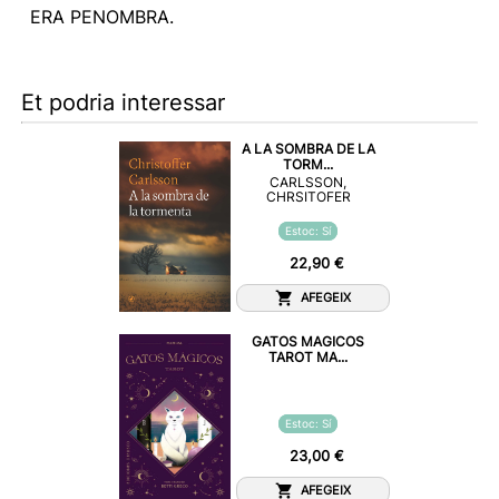
ERA PENOMBRA.
Et podria interessar
A LA SOMBRA DE LA
TORM...
CARLSSON,
CHRSITOFER
Estoc: Sí
22,90 €
AFEGEIX
GATOS MAGICOS
TAROT MA...
Estoc: Sí
23,00 €
AFEGEIX