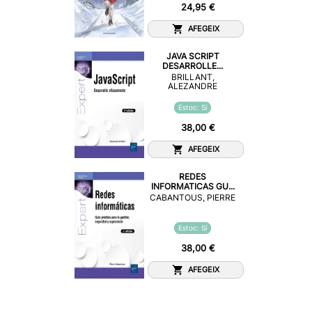
24,95 €
AFEGEIX
JAVA SCRIPT
DESARROLLE...
BRILLANT,
ALEZANDRE
Estoc: Sí
38,00 €
AFEGEIX
REDES
INFORMATICAS GU...
CABANTOUS, PIERRE
Estoc: Sí
38,00 €
AFEGEIX