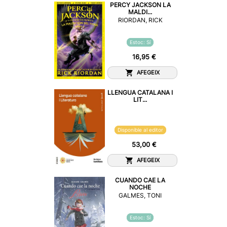
PERCY JACKSON LA
MALDI...
RIORDAN, RICK
Estoc: Sí
16,95 €
AFEGEIX
LLENGUA CATALANA I
LIT...
Disponible al editor
53,00 €
AFEGEIX
CUANDO CAE LA
NOCHE
GALMES, TONI
Estoc: Sí