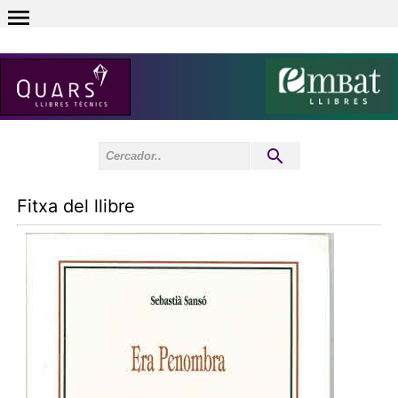
0
Inici sessió
0
Fitxa del llibre