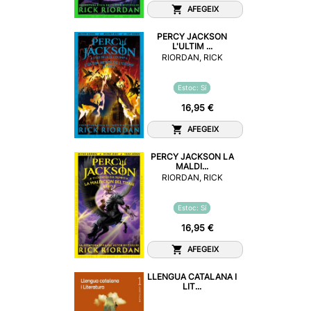
AFEGEIX
PERCY JACKSON
L'ULTIM ...
RIORDAN, RICK
Estoc: Sí
16,95 €
AFEGEIX
PERCY JACKSON LA
MALDI...
RIORDAN, RICK
Estoc: Sí
16,95 €
AFEGEIX
LLENGUA CATALANA I
LIT...