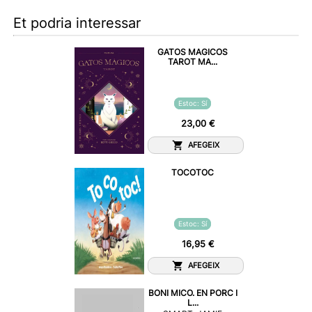
Et podria interessar
GATOS MAGICOS
TAROT MA...
Estoc: Sí
23,00 €
AFEGEIX
TOCOTOC
Estoc: Sí
16,95 €
AFEGEIX
BONI MICO. EN PORC I
L...