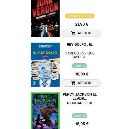
Disponible al editor
21,90 €
AFEGEIX
REY GOLFO , EL
CARLOS ENRIQUE
BAYO FA...
Estoc: Sí
18,00 €
AFEGEIX
PERCY JACKSON EL
LLADR...
RIORDAN, RICK
Estoc: Sí
16,95 €