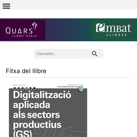
0
Inici sessió
0
Fitxa del llibre