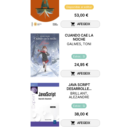
Disponible al editor
53,00 €
AFEGEIX
CUANDO CAE LA
NOCHE
GALMES, TONI
Estoc: Sí
24,95 €
AFEGEIX
JAVA SCRIPT
DESARROLLE...
BRILLANT,
ALEZANDRE
Estoc: Sí
38,00 €
AFEGEIX