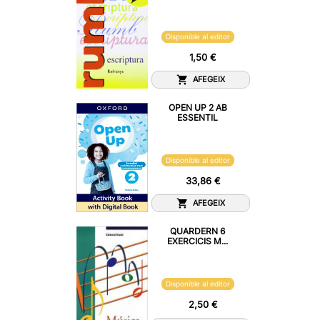
Disponible al editor
1,50 €
AFEGEIX
OPEN UP 2 AB
ESSENTIL
Disponible al editor
33,86 €
AFEGEIX
QUARDERN 6
EXERCICIS M...
Disponible al editor
2,50 €