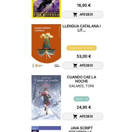
16,95 €
AFEGEIX
LLENGUA CATALANA I
LIT...
Disponible al editor
53,00 €
AFEGEIX
CUANDO CAE LA
NOCHE
GALMES, TONI
Estoc: Sí
24,95 €
AFEGEIX
JAVA SCRIPT