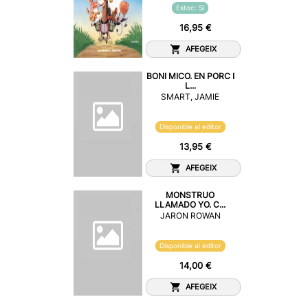
Estoc: Sí
16,95 €
AFEGEIX
BONI MICO. EN PORC I
L...
SMART, JAMIE
Disponible al editor
13,95 €
AFEGEIX
MONSTRUO
LLAMADO YO. C...
JARON ROWAN
Disponible al editor
14,00 €
AFEGEIX