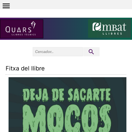
0
Inici sessió
0
Fitxa del llibre