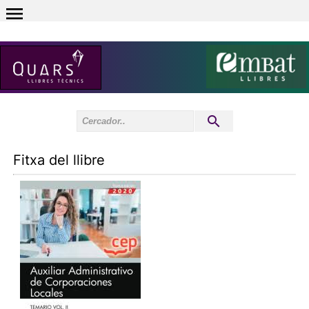
0
Inici sessió
0
Fitxa del llibre