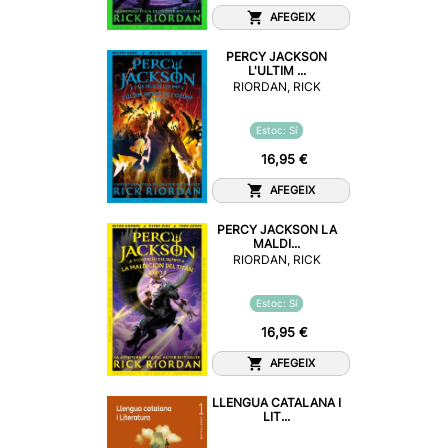
AFEGEIX
PERCY JACKSON
L'ULTIM ...
RIORDAN, RICK
Estoc: Sí
16,95 €
AFEGEIX
PERCY JACKSON LA
MALDI...
RIORDAN, RICK
Estoc: Sí
16,95 €
AFEGEIX
LLENGUA CATALANA I
LIT...