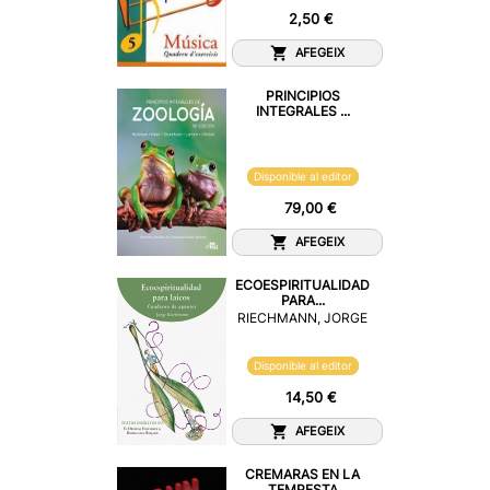
2,50 €
AFEGEIX
PRINCIPIOS
INTEGRALES ...
Disponible al editor
79,00 €
AFEGEIX
ECOESPIRITUALIDAD
PARA...
RIECHMANN, JORGE
Disponible al editor
14,50 €
AFEGEIX
CREMARAS EN LA
TEMPESTA