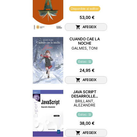
Disponible al editor
53,00 €
AFEGEIX
CUANDO CAE LA
NOCHE
GALMES, TONI
Estoc: Sí
24,95 €
AFEGEIX
JAVA SCRIPT
DESARROLLE...
BRILLANT,
ALEZANDRE
Estoc: Sí
38,00 €
AFEGEIX