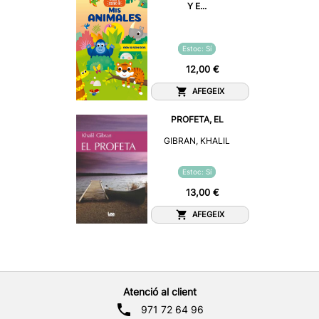
Y E...
Estoc: Sí
12,00 €
AFEGEIX
PROFETA, EL
GIBRAN, KHALIL
Estoc: Sí
13,00 €
AFEGEIX
Atenció al client
971 72 64 96