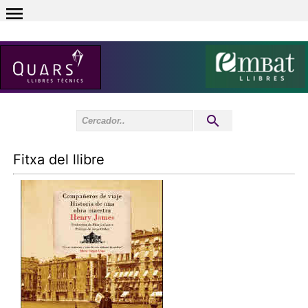
0
Inici sessió
0
Fitxa del llibre