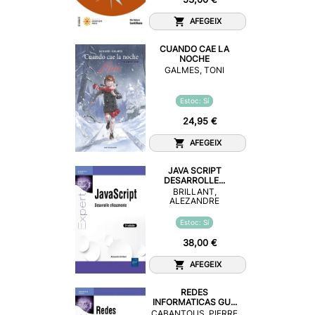
AFEGEIX
CUANDO CAE LA
NOCHE
GALMES, TONI
Estoc: Sí
24,95 €
AFEGEIX
JAVA SCRIPT
DESARROLLE...
BRILLANT,
ALEZANDRE
Estoc: Sí
38,00 €
AFEGEIX
REDES
INFORMATICAS GU...
CABANTOUS, PIERRE