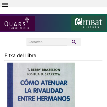
0
Inici sessió
0
Fitxa del llibre