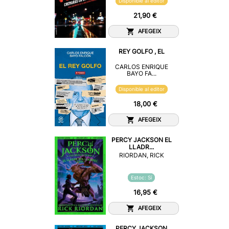
Disponible al editor
21,90 €
AFEGEIX
REY GOLFO , EL
CARLOS ENRIQUE
BAYO FA...
Disponible al editor
18,00 €
AFEGEIX
PERCY JACKSON EL
LLADR...
RIORDAN, RICK
Estoc: Sí
16,95 €
AFEGEIX
PERCY JACKSON