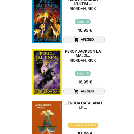
L'ULTIM ...
RIORDAN, RICK
Estoc: Sí
16,95 €
AFEGEIX
PERCY JACKSON LA
MALDI...
RIORDAN, RICK
Estoc: Sí
16,95 €
AFEGEIX
LLENGUA CATALANA I
LIT...
Disponible al editor
53,00 €