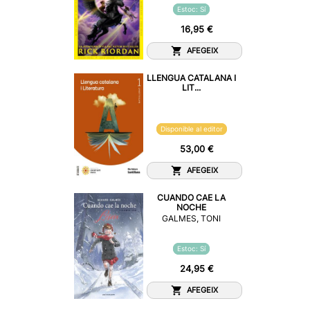
Estoc: Sí
16,95 €
AFEGEIX
LLENGUA CATALANA I
LIT...
Disponible al editor
53,00 €
AFEGEIX
CUANDO CAE LA
NOCHE
GALMES, TONI
Estoc: Sí
24,95 €
AFEGEIX