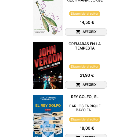
RIECHMANN, JORGE
Disponible al editor
14,50 €
AFEGEIX
CREMARAS EN LA
TEMPESTA
Disponible al editor
21,90 €
AFEGEIX
REY GOLFO , EL
CARLOS ENRIQUE
BAYO FA...
Disponible al editor
18,00 €