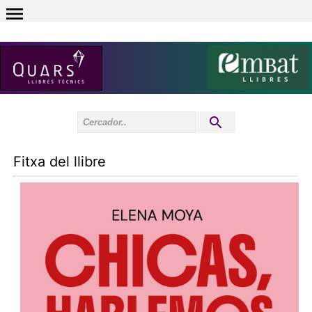
0
Inici sessió
0
Fitxa del llibre