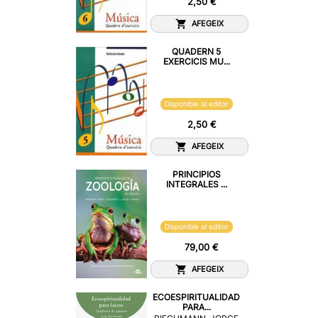
2,50 €
AFEGEIX
QUADERN 5
EXERCICIS MU...
Disponible al editor
2,50 €
AFEGEIX
PRINCIPIOS
INTEGRALES ...
Disponible al editor
79,00 €
AFEGEIX
ECOESPIRITUALIDAD
PARA...