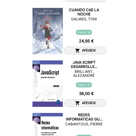
CUANDO CAE LA
NOCHE
GALMES, TONI
Estoc: Sí
24,95 €
AFEGEIX
JAVA SCRIPT
DESARROLLE...
BRILLANT,
ALEZANDRE
Estoc: Sí
38,00 €
AFEGEIX
REDES
INFORMATICAS GU...
CABANTOUS, PIERRE