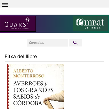
0
Inici sessió
0
Fitxa del llibre