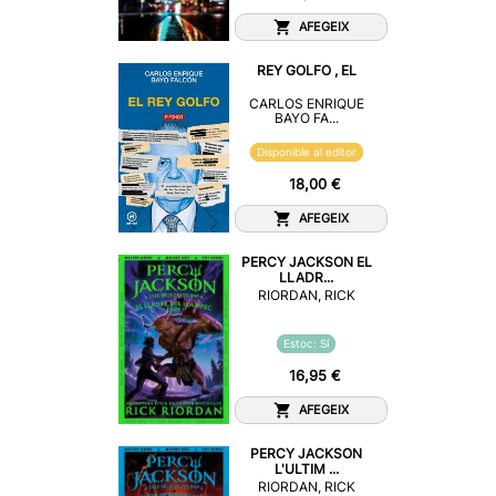
AFEGEIX
REY GOLFO , EL
CARLOS ENRIQUE
BAYO FA...
Disponible al editor
18,00 €
AFEGEIX
PERCY JACKSON EL
LLADR...
RIORDAN, RICK
Estoc: Sí
16,95 €
AFEGEIX
PERCY JACKSON
L'ULTIM ...
RIORDAN, RICK