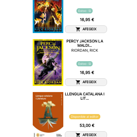
Estoc: Sí
16,95 €
AFEGEIX
PERCY JACKSON LA
MALDI...
RIORDAN, RICK
Estoc: Sí
16,95 €
AFEGEIX
LLENGUA CATALANA I
LIT...
Disponible al editor
53,00 €
AFEGEIX