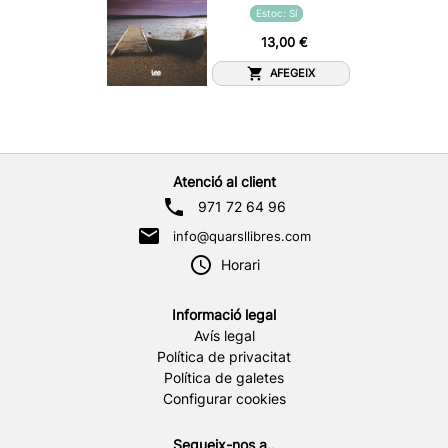
Estoc: Sí
13,00 €
AFEGEIX
Atenció al client
971 72 64 96
info@quarsllibres.com
Horari
Informació legal
Avís legal
Política de privacitat
Política de galetes
Configurar cookies
Segueix-nos a..