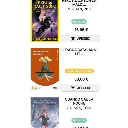
PERCY JACKSON LA
MALDI...
RIORDAN, RICK
Estoc: Sí
16,95 €
AFEGEIX
LLENGUA CATALANA I
LIT...
Disponible al editor
53,00 €
AFEGEIX
CUANDO CAE LA
NOCHE
GALMES, TONI
Estoc: Sí