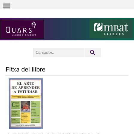
0
Inici sessió
0
Fitxa del llibre