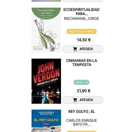
ECOESPIRITUALIDAD
PARA...
RIECHMANN, JORGE
Disponible al editor
14,50 €
AFEGEIX
CREMARAS EN LA
TEMPESTA
Estoc: Sí
21,90 €
AFEGEIX
REY GOLFO , EL
CARLOS ENRIQUE
BAYO FA...