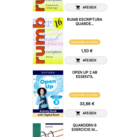
AFEGEIX
RUMB ESCRIPTURA
QUARDE...
Disponible al editor
1,50 €
AFEGEIX
OPEN UP 2 AB
ESSENTIL
Disponible al editor
33,86 €
AFEGEIX
QUARDERN 6
EXERCICIS M...